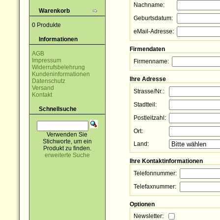
Nachname:
Warenkorb
Geburtsdatum:
0 Produkte
eMail-Adresse:
Informationen
Firmendaten
AGB
Impressum
Firmenname:
Widerrufsbelehrung
Kundeninformationen
Ihre Adresse
Datenschutz
Versand
Strasse/Nr.:
Kontakt
Stadtteil:
Schnellsuche
Postleitzahl:
Ort:
Verwenden Sie
Stichworte, um ein
Land:
Produkt zu finden.
erweiterte Suche
Ihre Kontaktinformationen
Telefonnummer:
Telefaxnummer:
Optionen
Newsletter: