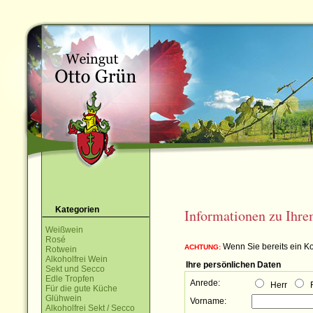
Kategorien
Informationen zu Ihr
Weißwein
Rosé
Wenn Sie bereits ein Ko
ACHTUNG:
Rotwein
Alkoholfrei Wein
Ihre persönlichen Daten
Sekt und Secco
Edle Tropfen
Anrede:
Herr
F
Für die gute Küche
Glühwein
Vorname:
Alkoholfrei Sekt / Secco