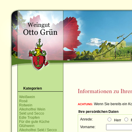
Kategorien
Informationen zu Ihr
Weißwein
Rosé
Wenn Sie bereits ein Ko
ACHTUNG:
Rotwein
Alkoholfrei Wein
Ihre persönlichen Daten
Sekt und Secco
Edle Tropfen
Anrede:
Herr
F
Für die gute Küche
Glühwein
Vorname:
Alkoholfrei Sekt / Secco