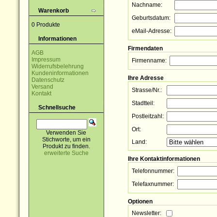
Nachname:
Warenkorb
Geburtsdatum:
0 Produkte
eMail-Adresse:
Informationen
Firmendaten
AGB
Impressum
Firmenname:
Widerrufsbelehrung
Kundeninformationen
Ihre Adresse
Datenschutz
Versand
Strasse/Nr.:
Kontakt
Stadtteil:
Schnellsuche
Postleitzahl:
Ort:
Verwenden Sie
Stichworte, um ein
Land:
Produkt zu finden.
erweiterte Suche
Ihre Kontaktinformationen
Telefonnummer:
Telefaxnummer:
Optionen
Newsletter: