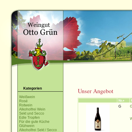
Kategorien
Unser Angebot
Weißwein
Nr.+
Rosé
Rotwein
G
G
Alkoholfrei Wein
Sekt und Secco
Edle Tropfen
W
Für die gute Küche
Glühwein
Alkoholfrei Sekt / Secco