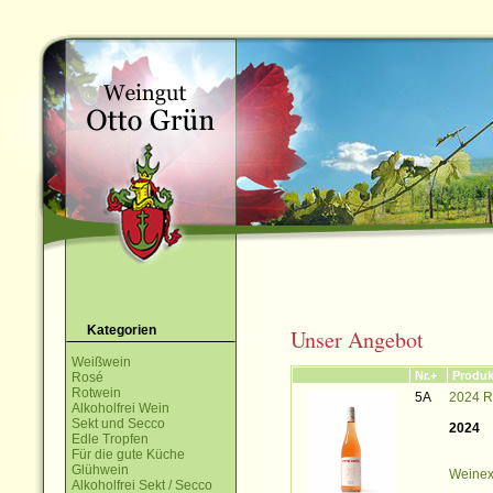
Kategorien
Unser Angebot
Weißwein
Nr.+
Produk
Rosé
Rotwein
5A
2024 R
Alkoholfrei Wein
Sekt und Secco
2024
Edle Tropfen
Für die gute Küche
Glühwein
Weinex
Alkoholfrei Sekt / Secco