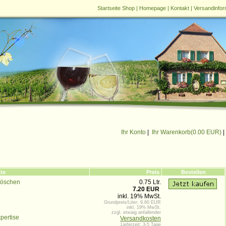
Startseite Shop
|
Homepage
|
Kontakt
|
Versandinfor
Ihr Konto
|
Ihr Warenkorb(
0.00 EUR
)
|
te
Preis
Bestellen
öschen
0.75 Ltr.
7.20 EUR
inkl. 19% MwSt.
Grundpreis/Liter: 9.60 EUR
inkl. 19% MwSt.
zzgl. etwaig anfallender
pertise
Versandkosten
Lieferzeit: 3-5 Tage