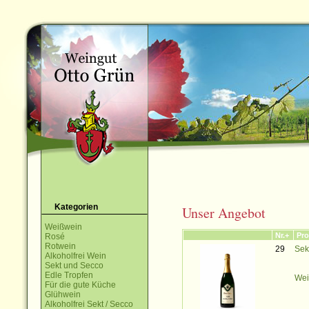
Kategorien
Unser Angebot
Weißwein
Nr.+
Pro
Rosé
Rotwein
29
Sek
Alkoholfrei Wein
Sekt und Secco
Edle Tropfen
Wei
Für die gute Küche
Glühwein
Alkoholfrei Sekt / Secco