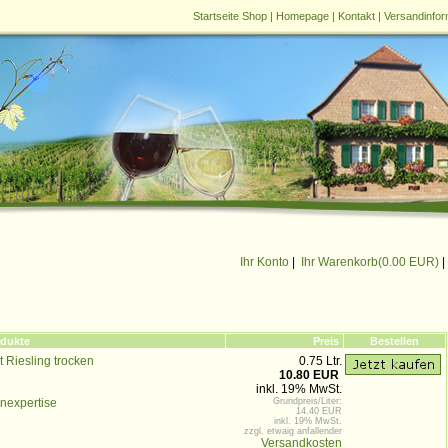
Startseite Shop
|
Homepage
|
Kontakt
|
Versandinfor
Ihr Konto
|
Ihr Warenkorb(
0.00 EUR
)
|
dukte
Preis
Bestellen
t Riesling trocken
0.75 Ltr.
10.80 EUR
inkl. 19% MwSt.
nexpertise
Grundpreis/Liter:
14.40 EUR
inkl. 19% MwSt.
zzgl. etwaig anfallender
Versandkosten