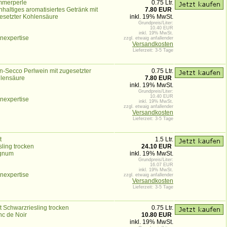
merperle
0.75 Ltr.
nhaltiges aromatisiertes Getränk mit
7.80 EUR
esetzter Kohlensäure
inkl. 19% MwSt.
Grundpreis/Liter:
10.40 EUR
inkl. 19% MwSt.
nexpertise
zzgl. etwaig anfallender
Versandkosten
Lieferzeit: 3-5 Tage
n-Secco Perlwein mit zugesetzter
0.75 Ltr.
lensäure
7.80 EUR
inkl. 19% MwSt.
Grundpreis/Liter:
10.40 EUR
nexpertise
inkl. 19% MwSt.
zzgl. etwaig anfallender
Versandkosten
Lieferzeit: 3-5 Tage
t
1.5 Ltr.
sling trocken
24.10 EUR
gnum
inkl. 19% MwSt.
Grundpreis/Liter:
16.07 EUR
inkl. 19% MwSt.
nexpertise
zzgl. etwaig anfallender
Versandkosten
Lieferzeit: 3-5 Tage
t Schwarzriesling trocken
0.75 Ltr.
nc de Noir
10.80 EUR
inkl. 19% MwSt.