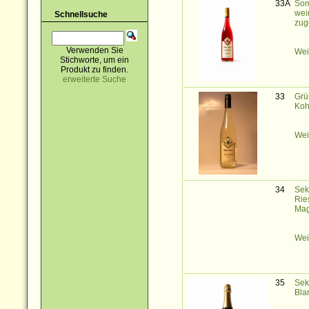
33A
Som
wei
Schnellsuche
zug
Verwenden Sie
Wei
Stichworte, um ein
Produkt zu finden.
erweiterte Suche
33
Grü
Koh
Wei
34
Sek
Rie
Ma
Wei
35
Sek
Bla