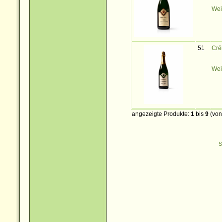
Wei
51
Cré
Wei
angezeigte Produkte:
1
bis
9
(vo
S