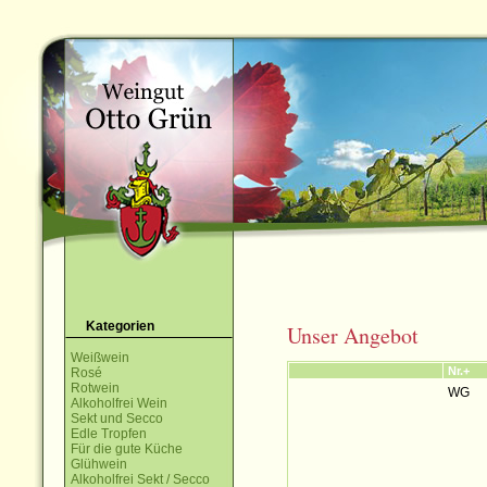
Kategorien
Unser Angebot
Weißwein
Nr.+
Rosé
Rotwein
WG
Alkoholfrei Wein
Sekt und Secco
Edle Tropfen
Für die gute Küche
Glühwein
Alkoholfrei Sekt / Secco