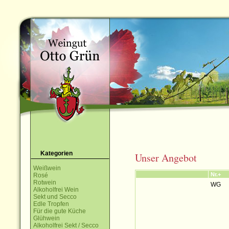
Kategorien
Unser Angebot
Weißwein
Nr.+
Rosé
Rotwein
WG
Alkoholfrei Wein
Sekt und Secco
Edle Tropfen
Für die gute Küche
Glühwein
Alkoholfrei Sekt / Secco