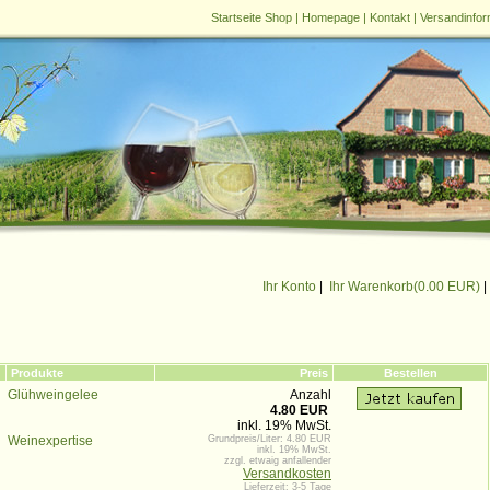
Startseite Shop
|
Homepage
|
Kontakt
|
Versandinfor
Ihr Konto
|
Ihr Warenkorb(
0.00 EUR
)
|
Produkte
Preis
Bestellen
Glühweingelee
Anzahl
4.80 EUR
inkl. 19% MwSt.
Weinexpertise
Grundpreis/Liter: 4.80 EUR
inkl. 19% MwSt.
zzgl. etwaig anfallender
Versandkosten
Lieferzeit: 3-5 Tage