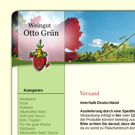
Kategorien
Versand
Weißwein
innerhalb Deutschland
Rosé
Rotwein
Auslieferung durch eine Spediti
Alkoholfrei Wein
Verpackung erfolgt in
6er
oder
12
Sekt und Secco
die Produkte können beliebig z
Edle Tropfen
Bitte achten Sie darauf, dass di
Für die gute Küche
da es sonst zu Flaschenbruch ko
Glühwein
Alkoholfrei Sekt / Secco