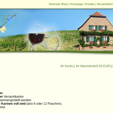
Startseite Shop
|
Homepage
|
Kontakt
|
Versandinfor
Ihr Konto
|
Ihr Warenkorb(
0.00 EUR
)
|
on
er
Versandkarton
usammengestellt werden
e Kartons voll sind
(also 6 oder 12 Flaschen),
mmt.