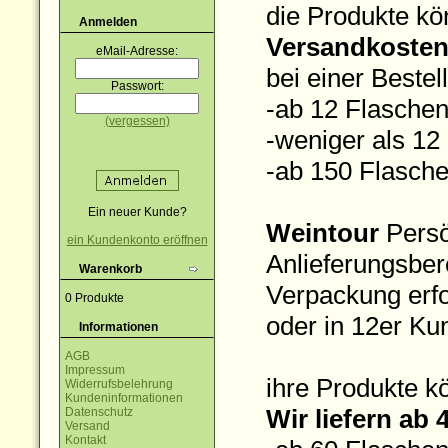
die Produkte k
Anmelden
Versandkoste
eMail-Adresse:
bei einer Beste
Passwort:
-ab 12 Flaschen
(vergessen)
-weniger als 12
-ab 150 Flasch
Ein neuer Kunde?
Weintour
Persö
ein Kundenkonto eröffnen
Anlieferungsber
Warenkorb
Verpackung erfo
0 Produkte
oder in 12er Ku
Informationen
AGB
Impressum
ihre Produkte k
Widerrufsbelehrung
Kundeninformationen
Wir liefern ab
Datenschutz
Versand
Kontakt