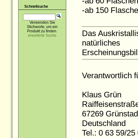
-ab 60 Flaschen 
Schnellsuche
-ab 150 Flaschen
Verwenden Sie
Stichworte, um ein
Das Auskristalli
Produkt zu finden.
erweiterte Suche
natürliches
Erscheinungsbil
Verantwortlich f
Klaus Grün
Raiffeisenstraß
67269 Grünsta
Deutschland
Tel.: 0 63 59/2