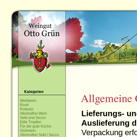
Kategorien
Allgemeine 
Weißwein
Rosé
Rotwein
Lieferungs- u
Alkoholfrei Wein
Sekt und Secco
Auslieferung d
Edle Tropfen
Für die gute Küche
Verpackung erfo
Glühwein
Alkoholfrei Sekt / Secco