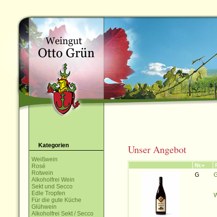
Kategorien
Unser Angebot
Weißwein
Nr.+
Rosé
Rotwein
G
G
Alkoholfrei Wein
Sekt und Secco
Edle Tropfen
W
Für die gute Küche
Glühwein
Alkoholfrei Sekt / Secco