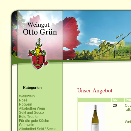
Kategorien
Unser Angebot
Weißwein
Nr.+
Pro
Rosé
Rotwein
20
Cuv
Alkoholfrei Wein
-alk
Sekt und Secco
Edle Tropfen
Für die gute Küche
Wei
Glühwein
Alkoholfrei Sekt / Secco