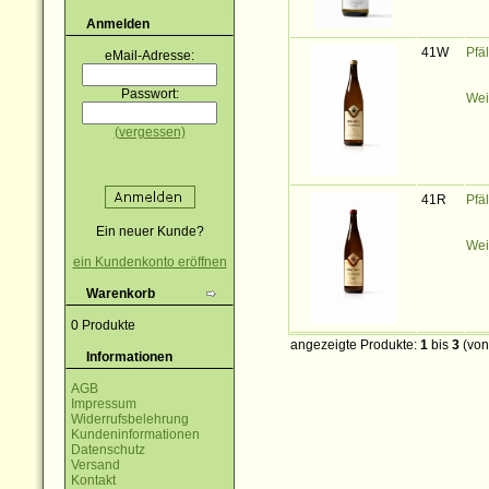
Anmelden
41W
Pfä
eMail-Adresse:
Passwort:
Wei
(vergessen)
41R
Pfä
Ein neuer Kunde?
Wei
ein Kundenkonto eröffnen
Warenkorb
0 Produkte
angezeigte Produkte:
1
bis
3
(vo
Informationen
AGB
Impressum
Widerrufsbelehrung
Kundeninformationen
Datenschutz
Versand
Kontakt