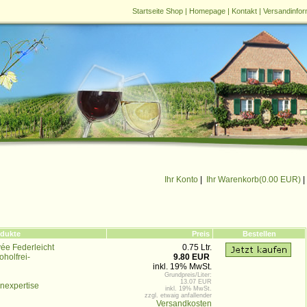
Startseite Shop
|
Homepage
|
Kontakt
|
Versandinfor
Ihr Konto
|
Ihr Warenkorb(
0.00 EUR
)
|
dukte
Preis
Bestellen
ée Federleicht
0.75 Ltr.
oholfrei-
9.80 EUR
inkl. 19% MwSt.
Grundpreis/Liter:
13.07 EUR
nexpertise
inkl. 19% MwSt.
zzgl. etwaig anfallender
Versandkosten