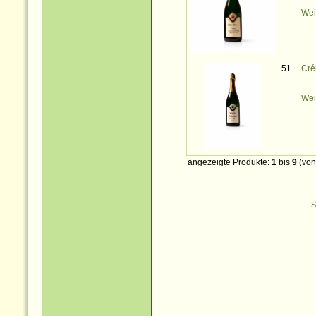
Wei
51
Cré
Wei
angezeigte Produkte:
1
bis
9
(vo
S