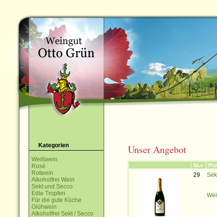
Kategorien
Unser Angebot
Weißwein
Nr.+
Pro
Rosé
Rotwein
29
Sek
Alkoholfrei Wein
Sekt und Secco
Edle Tropfen
Wei
Für die gute Küche
Glühwein
Alkoholfrei Sekt / Secco