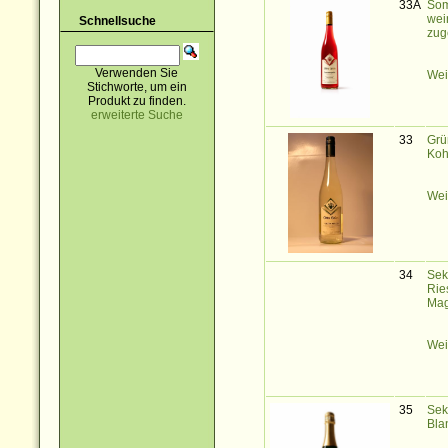
33A
Som
wei
Schnellsuche
zug
Verwenden Sie
Wei
Stichworte, um ein
Produkt zu finden.
erweiterte Suche
33
Grü
Koh
Wei
34
Sek
Rie
Ma
Wei
35
Sek
Bla