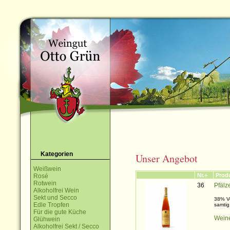
Kategorien
Unser Angebot
Weißwein
Nr.+
Prod
Rosé
Rotwein
36
Pfälz
Alkoholfrei Wein
Sekt und Secco
38% Vo
Edle Tropfen
samtig,
Für die gute Küche
Weine
Glühwein
Alkoholfrei Sekt / Secco