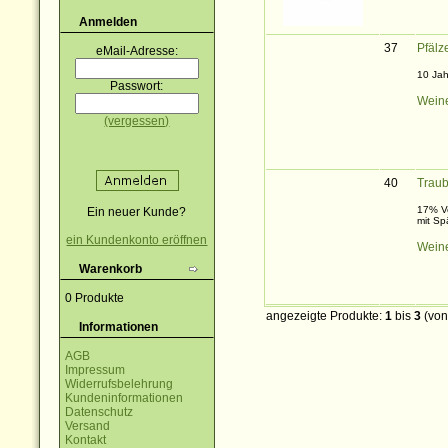
Anmelden
37
Pfälz
eMail-Adresse:
10 Jah
Passwort:
Weine
(vergessen)
40
Traub
17% Vo
Ein neuer Kunde?
mit Sp
ein Kundenkonto eröffnen
Weine
Warenkorb
0 Produkte
angezeigte Produkte:
1
bis
3
(vo
Informationen
AGB
Impressum
Widerrufsbelehrung
Kundeninformationen
Datenschutz
Versand
Kontakt